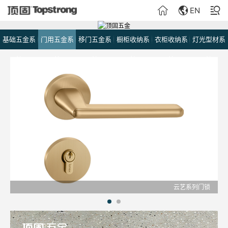
EN
基础五金系
门用五金系
移门五金系
橱柜收纳系
衣柜收纳系
灯光型材系
统
统
统
统
统
统
云艺系列门锁