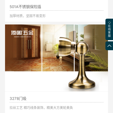
501A不锈钢保险插
加厚材质，坚固不易变形
在
线
客
服
3278门吸
拉丝工艺 精巧线条装饰，精美大方美轮美奂