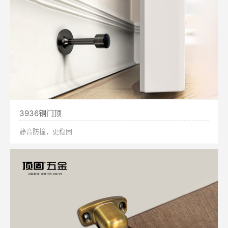
3936铜门顶
静音防撞，更稳固