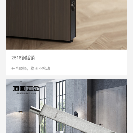
2516铜插销
开合顺畅，稳固不松动