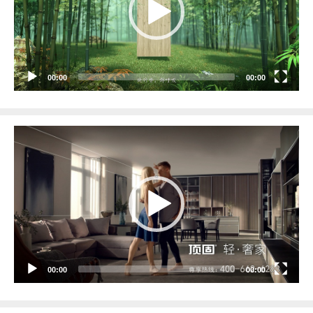
00:00
00:00
Video
Player
00:00
00:00