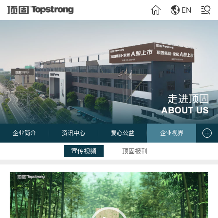
EN
企业简介
资讯中心
爱心公益
企业视界
宣传视频
顶固报刊
Video
Player