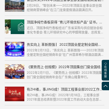
2月28日，“智创未来——2022年顶固五金事业部全国
经销商营销峰会”在江门龙泉度假酒店圆满召开。
顶固净纯竹香板获得 “育儿环境优标产品” 证书，为孩子的健康成长保驾护航
近日，顶固净纯竹香板经过广东省采购与供应链协会标
准化专委会·育儿环境研究中心的甲醛释放量、总挥发性
有机化合物、抗细菌性能等核验评审，产品符合《育儿
环境设计与建设导则》，获颁育儿环境优标产品符合性
务实向上 革新图强 ▏2022顶固全屋定制全国经销商年会圆满召开
评价证书。
2022年2月13日，“务实向上 革新图强——2022年顶固
全屋定制全国经销商年会”在广州翡翠希尔顿酒店圆满召
开。
《聚势而上·创规模》2022年顶固集创门窗全国经销商年会圆满落幕！
在
线
2022年2月11日，《聚势而上·创规模》2022年顶固集
客
服
创门窗全国经销商年会在广东佛山隆重举行。
有ZHI者，事JING成！顶固工程事业部2022工作启动大会圆满落幕！
有ZHI者，事JING成！2022年1月18日，工程事业部
2021年度总结表彰暨2022年度工作启动大会在总部成
功召开。