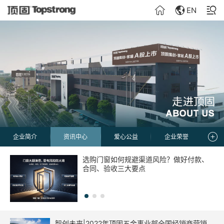
EN
企业简介
资讯中心
爱心公益
企业荣誉
选购门窗如何规避渠道风险？做好付款、
顶固门窗全国服务保障声明：经销商违约
认准官方授权：顶固五金全国授权门店三
合同、验收三大要点
订单的总部处理机制
步辨真伪
智创未来|2022年顶固五金事业部全国经销商营销峰会圆满召开