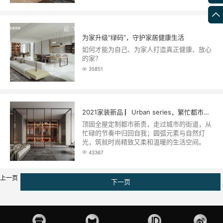
为家升级“绿码”，守护家居健康生活
如何才能为自己、为家人打造真正健康、放心
的家？
35851
2021家装新品 ▏Urban series，繁忙都市人的舒适回归
顶固全屋定制都市新贵，走过城市的街道，从
忙碌的节奏中归回自我；圆弧元素与自然灯
光，筑就时尚精致又柔和温暖的生活空间。
43367
上一页
下一页