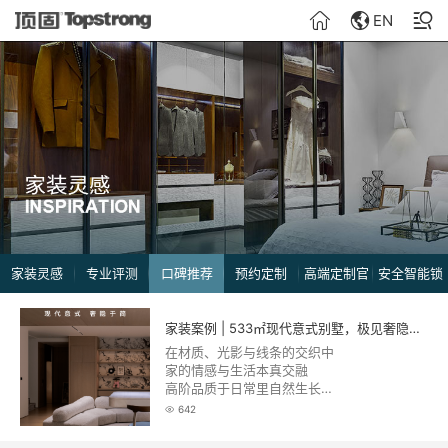
EN
家装灵感
专业评测
口碑推荐
预约定制
高端定制官
安全智能锁
网商城
旗舰店
家装案例 | 533㎡现代意式别墅，极见奢隐之美
在材质、光影与线条的交织中
家的情感与生活本真交融
高阶品质于日常里自然生长
构筑舒适、简约、艺术的生活场域
642