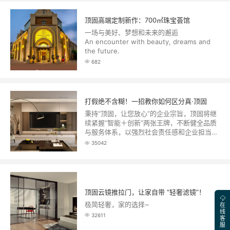
顶固高端定制新作：700㎡珠宝荟馆
一场与美好、梦想和未来的邂逅
An encounter with beauty, dreams and
the future.
682
打假绝不含糊！一招教你如何区分真·顶固
秉持“顶固，让您放心”的企业宗旨，顶固将继
续紧握“智能＋创新”两张王牌，不断健全品质
与服务体系，以强烈社会责任感和企业担当维
护消费者与自身品牌的权益，让消费者享受美
35042
好的家居生活。
顶固云镜推拉门，让家自带 “轻奢滤镜”！
极简轻奢，家的选择~
在
线
32611
客
服