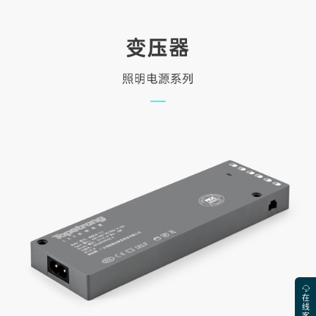
在
线
客