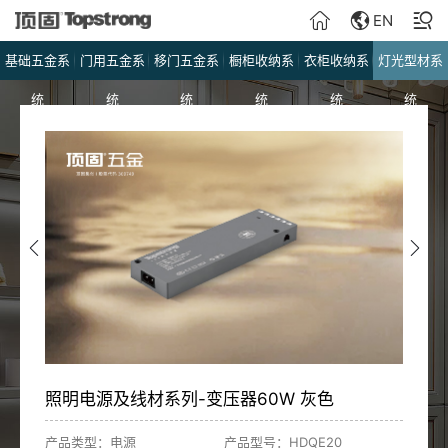
EN
基础五金系
门用五金系
移门五金系
橱柜收纳系
衣柜收纳系
灯光型材系
统
统
统
统
统
统
照明电源及线材系列-变压器60W 灰色
产品类型：电源
产品型号：HDQE20