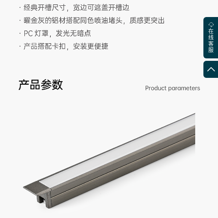
在
线
客
服