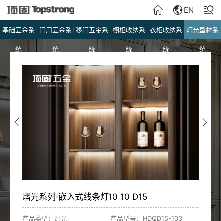
EN
基础五金系
门用五金系
移门五金系
橱柜收纳系
衣柜收纳系
灯光型材系
统
统
统
统
统
统
熠光系列·嵌入式线条灯10 10 D15
产品类型：灯光
产品型号：HDQD15-103