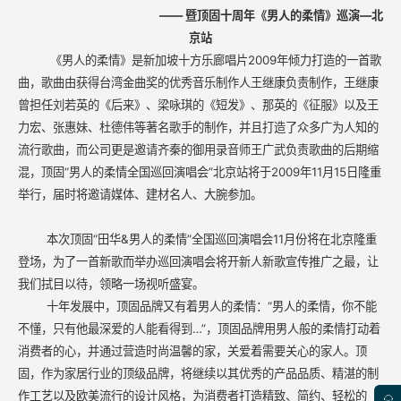
——
暨顶固十周年《男人的柔情》巡演—北
京站
《男人的柔情》是新加坡十方乐廊唱片2009年倾力打造的一首歌
曲，歌曲由获得台湾金曲奖的优秀音乐制作人王继康负责制作，王继康
曾担任刘若英的《后来》、梁咏琪的《短发》、那英的《征服》以及王
力宏、张惠妹、杜德伟等著名歌手的制作，并且打造了众多广为人知的
流行歌曲，而公司更是邀请齐秦的御用录音师王广武负责歌曲的后期缩
混，顶固“男人的柔情全国巡回演唱会”北京站将于2009年11月15日隆重
举行，届时将邀请媒体、建材名人、大腕参加。
本次顶固“田华&男人的柔情”全国巡回演唱会11月份将在北京隆重
登场，为了一首新歌而举办巡回演唱会将开新人新歌宣传推广之最，让
我们拭目以待，领略一场视听盛宴。
十年发展中，顶固品牌又有着男人的柔情：“男人的柔情，你不能
不懂，只有他最深爱的人能看得到…”，顶固品牌用男人般的柔情打动着
消费者的心，并通过营造时尚温馨的家，关爱着需要关心的家人。顶
固，作为家居行业的顶级品牌，将继续以其优秀的产品品质、精湛的制
作工艺以及欧美流行的设计风格，为消费者打造精致、简约、轻松的