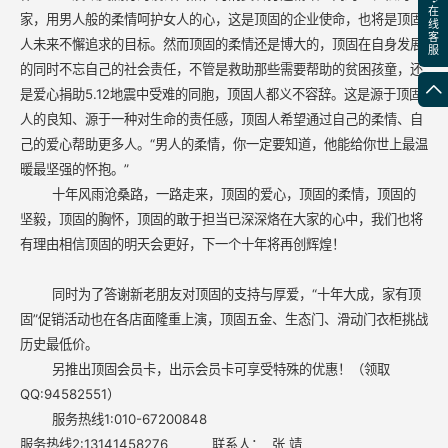
在
家，用男人般的柔情呵护女人的心，这是顶固的企业使命，也将是顶固
线
客
人未来不懈追求的目标。然而顶固的柔情还是博大的，顶固在自身发展
服
的同时不忘自己的社会责任，不管是救助那些需要帮助的贫困孩童，还
是爱心捐助5.12地震中受难的同胞，顶固人都义不容辞。这是源于顶固
人的良知、源于一种对生命的责任感，顶固人希望通过自己的柔情、自
己的爱心帮助更多人。“男人的柔情，你一定要知道，他能给你世上最温
暖最坚强的怀抱。”
十年风雨沧桑路，一路走来，顶固的爱心，顶固的柔情，顶固的
坚毅，顶固的胸怀，顶固的敢于担当已深深烙在大家的心中，我们也将
有理由相信顶固的明天会更好，下一个十年将再创辉煌！
同时为了答谢新老朋友对顶固的支持与厚爱，“十年大成，家有顶
固”促销活动也在各店面隆重上演，顶固五金、生态门、滑动门衣柜挑战
历史最低价。
另推出顶固会员卡，出示会员卡可享受特殊的优惠！（领取
QQ:94582551）
服务热线1:010-67200848
服务热线
2:13141458276
联系人：
张 靖