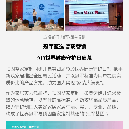
△ 各部门讲解政策与培训
冠军甄选
高质营销
919
世界健康守护日启幕
顶固整家定制同步
开
启第四届
“
919
世界健康守护日
”
，
携手
新浪家居推出全国惠民活动
，
并以冠军标准为用户
提供高
质价比
的产品
方案
，
助力国人实现
“家装大满贯”
。
作为
家居
实力派品牌，
顶固整家定制
一如奥运健儿追求极
致的运动精神，
以严苛的
高标准，
不断攻坚高品质产品
，
竭力
守护
创
国人美好家居
家居生活。实力、专业、品质，
构成了
世界
冠军与
顶固整家定制
共通的
“冠军基因”。