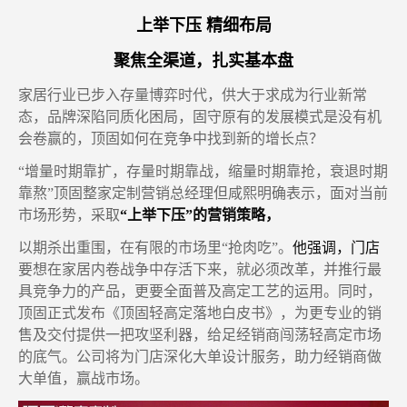
上举下压
精细
布局
聚焦全渠道，扎实基本盘
家居行业已步入存量博弈时代
，
供大于求成为行业新常
态
，
品牌深陷同质化困局
，固守原有
的发展
模式是没有机
会卷赢的，顶固如何在竞争中找到新的增长点？
“增量时期靠扩
，
存量时期靠战
，
缩量时期靠抢
，
衰退时期
靠熬”顶固整家定制营销总经理但咸熙明确表示
，
面对当前
市场形势
，
采取
“上举下压”的营销策略
，
以期杀出重围
，
在有限的市场里“抢肉吃”
。
他强调
，
门店
要想在家居内卷战争中存活下来，就必须改革
，
并推行最
具竞争力的产品
，
更要全面普及高定工艺的运用
。
同时
，
顶固
正式发布《
顶固
轻高定
落地
白皮书》，
为更专业的销
售及交付提供一把攻坚利器
，
给足经销商闯荡轻高定市场
的底气
。
公司将为门店深化
大单设计服务
，
助力经销商做
大单值
，
赢战市场
。