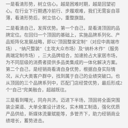
一是看清形势
，
树立信心
。越是困难时期，越是回望
初
心。在行业下行期遇冷前行、步履艰难，我们无需妄自菲
薄，看清形势后，树立信心，重整旗鼓
。
二是
看清自己，发挥优势。
第一
个自己
，
是
看清顶固
的
品
牌定位
。
在回归一个顶固的基础上
，
实施
品牌系列化、产
品矩阵化
发展战略
，
即以
“顶固整家定制”
（
对应中高端市
场
）、
“纳尺整装”
（
主攻大众市场
）
及
“纳朴木作”
（
服务
高端定制
市场
）
，
三大品牌组合
，
加速抢占大家居市场
，
为不同层级的消费者提供多品类集成的一体化解决方案。
第二
个自己
，
是
经销商看清自身优势
，
根据自身实际情
况，从
六大类客户群
中
，找到属于自己的业绩突破口。
也
从顶固的三个品牌系列中，匹配门店经营优势，最后形成
2
个“自己”完美融合
，超越既往。
三
是
看到曙光，同舟共济。
迈进下半场
，
顶固将全面
突围
装企
渠道、大单全案设计
进化
，实木
精工制造
，强化优质
产品供给，
新媒体流量赋能
等
，
多管齐下
，
助力经销商业
绩增长
，
蓄势进击
。