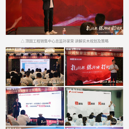
△ 顶固工程销售中心总监孙家荣 讲解实木规划及策略