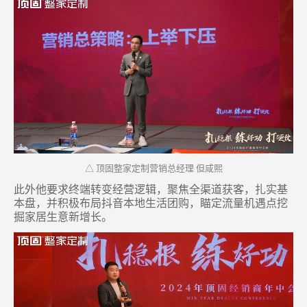
△ 顶固整家定制营销总经理 但咸熙
此外他要求终端转变经营逻辑，聚焦全渠道获客，扎实基
本盘，并积极布局抖音本地生活团购，瞄定流量机遇点挖
掘家居生意新增长。