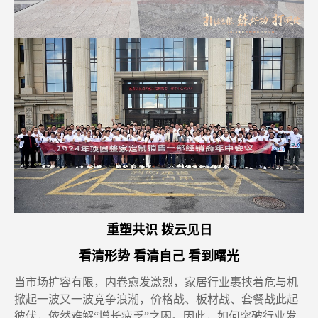
重塑共识 拨云见日
看清形势 看清自己 看到曙光
当市场扩容有限，内卷愈发激烈
，
家居行业
裹挟着危与机
掀起一波又一波
竞争
浪潮
，
价格战、板材战、套餐战此起
彼伏
，
依然难解
“增长疲乏”之困
。因此，如何突破行业发