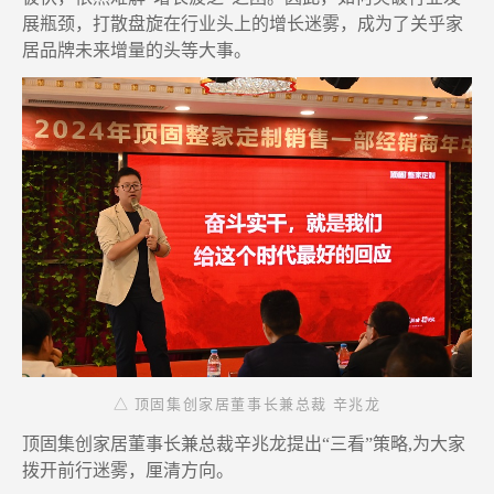
展瓶颈，打散盘旋在行业头上的增长迷雾，成为了关乎
家
居
品牌未来增量的头等大事。
△ 顶固集创家居董事长兼总裁 辛兆龙
顶固集创家居董事长兼总裁
辛兆龙提出
“三看”策略
,
为
大家
拨开前行迷雾
，
厘清方向
。