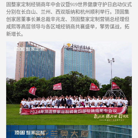
固整家定制经销商年中会议暨919世界健康守护日启动仪式
分别在长白山、兰州、西双版纳和杭州顺利举行。顶固集
创家居董事长兼总裁辛兆龙、顶固整家定制营销总经理但
咸熙等高层领导与各区域经销商共襄盛举，擎势谋战，拓
新增长。