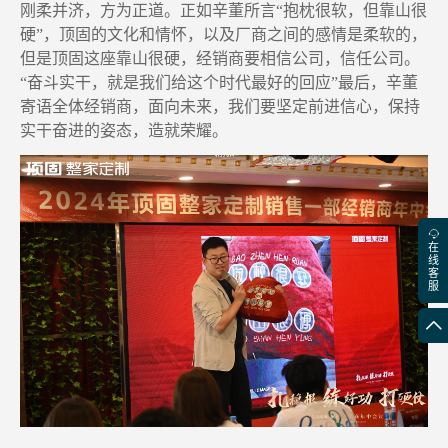
刚柔并济
，
方为正道
。
正如辛董所言
“抱枕很软
，
但靠山很
硬
”
，
顶固的文化和情怀，以及
厂商
之间的感情是柔软的，
但是顶固这座靠山很硬，
经销商
要相信公司，信任公司。
“
奋斗实干，就是我们给这个时代最好的回应
”
最后
，辛
董
寄语
全体经销商，
面向未来
，
我们要坚定前进信心
，
保持
实干奋进的姿态
，
造就荣耀
。
在
线
客
服