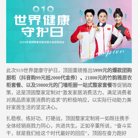
此次
919
世界健康守护日
，
顶固重磅推出
5999
元的
爆款团购
厨柜
（
抖音购
99
元抵
2000
代金券
）
、
21800
元的
竹韵雅居衣
柜
套餐、
以及
59800
元的
门墙柜厨一站式整家
套餐
等
促销政
策
，
这是顶固整家定制
对
“激发家居消费活力，满足消费者
对高品质家居消费的追求”的积极响应
，
以实际行动助力美
好家居生活的坚定决心。
扎稳根、练好功、打硬战，
顶固整家定制
将
一如既往
携手
全体经销商
戮力同心
，
共进共生
。正如辛董所说，
“
奋斗实
干，就是我们给这个时代最好的回应
”
，
顶固
在
奋力跑好