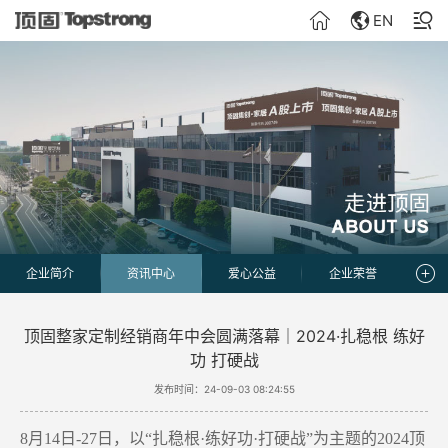
EN
企业简介
资讯中心
爱心公益
企业荣誉
顶固整家定制经销商年中会圆满落幕｜2024·扎稳根 练好
功 打硬战
发布时间：24-09-03 08:24:55
8月14日-27日，以“扎稳根·练好功·打硬战”为主题的2024顶