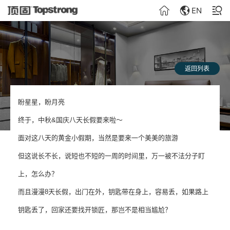
EN
返回列表
盼星星，盼月亮
终于，中秋&国庆八天长假要来啦～
面对这八天的黄金小假期，当然是要来一个美美的旅游
但这说长不长，说短也不短的一周的时间里，万一被不法分子盯
上，怎么办？
而且漫漫8天长假，出门在外，钥匙带在身上，容易丢，如果路上
钥匙丢了，回家还要找开锁匠，那岂不是相当尴尬？