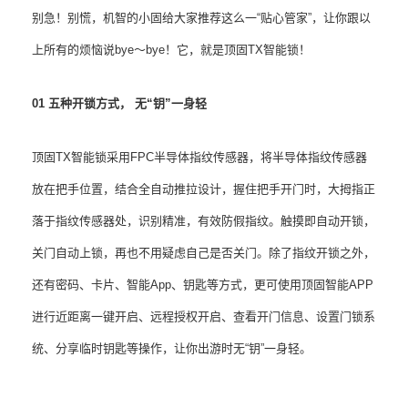
别急！别慌，机智的小固给大家推荐这么一“贴心管家”，让你跟以
上所有的烦恼说bye～bye！它，就是顶固TX智能锁！
01 五种开锁方式， 无“钥”一身轻
顶固TX智能锁采用FPC半导体指纹传感器，将半导体指纹传感器
放在把手位置，结合全自动推拉设计，握住把手开门时，大拇指正
落于指纹传感器处，识别精准，有效防假指纹。触摸即自动开锁，
关门自动上锁，再也不用疑虑自己是否关门。除了指纹开锁之外，
还有密码、卡片、智能App、钥匙等方式，更可使用顶固智能APP
进行近距离一键开启、远程授权开启、查看开门信息、设置门锁系
统、分享临时钥匙等操作，让你出游时无“钥”一身轻。