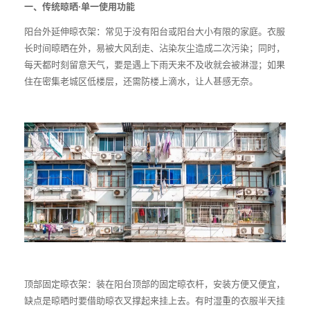
一、传统晾晒·单一使用功能
阳台外延伸晾衣架：常见于没有阳台或阳台大小有限的家庭。衣服
长时间晾晒在外，易被大风刮走、沾染灰尘造成二次污染；同时，
每天都时刻留意天气，要是遇上下雨天来不及收就会被淋湿；如果
住在密集老城区低楼层，还需防楼上滴水，让人甚感无奈。
顶部固定晾衣架：装在阳台顶部的固定晾衣杆，安装方便又便宜，
缺点是晾晒时要借助晾衣叉撑起来挂上去。有时湿重的衣服半天挂