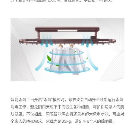
的间距是科学精准的
12.6CM
，合理通风，令衣物干得更快。
智能杀菌：当开启“杀菌”模式时，晾衣架会自动升至顶部运行杀菌
消毒工作，避免阴雨天晾不干而滋生各种细菌，呵护你与家人的肌
肤健康。不仅如此，闪晾智能晾衣机还具有超大承重功能，可应对
全家人的晒衣需求，承载力是
35kg
，满足
4-6
个人的晾晒量。