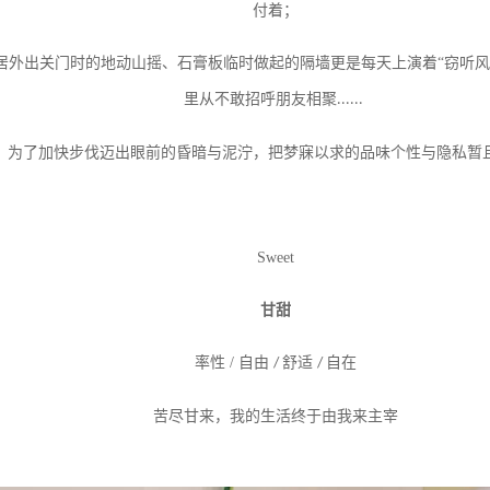
付着；
居外出关门时的地动山摇、石膏板临时做起的隔墙更是每天上演着
“窃听
里从不敢招呼朋友相聚
......
为了加快步伐迈出眼前的昏暗与泥泞，把梦寐以求的品味个性与隐私暂
Sweet
甘甜
率性
/
自由
舒适
自在
/
/
苦尽甘来，我的生活终于由我来主宰