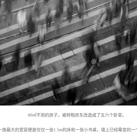
60
㎡不到的房子，被转租房东改造成了五六个卧室。
一族最大的宽容便是仅仅一张
1.5m
的床和一张小书桌，墙上已经霉变的一