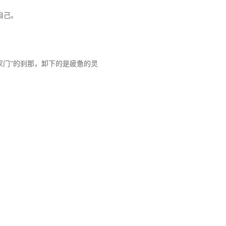
自己。
家门”的刹那，卸下的是疲惫的灵