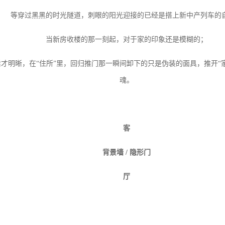
等穿过黑黑的时光隧道，刺眼的阳光迎接的已经是搭上新中产列车的
当新房收楼的那一刻起，对于家的印象还是模糊的；
后才明晰，在
“住所”里，回归推门那一瞬间卸下的只是伪装的面具，推开“
魂。
客
背景墙
/
隐形门
厅