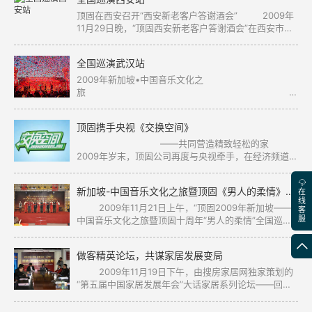
顶固在西安召开“西安新老客户答谢酒会” 2009年
11月29日晚，“顶固西安新老客户答谢酒会”在西安市凯
宾斯基国际酒店隆重召开。来自西安市政府的领导、多
家房地产公司的老总、各建材家居卖场的老总、中国建
全国巡演武汉站
筑装饰材料协会的领导、各知名装饰公司设计师以及部
分新老客户共350多人出席了本次酒会。 顶固总裁林新
2009年新加坡•中国音乐文化之
达发言 顶固总裁林新达先生代表
—— 暨顶固主题曲《男人的柔情》全国巡演—武汉站
2009年11月22日，2009年新加坡•中国音乐文化
顶固携手央视《交换空间》
之旅暨顶固主题曲《男人的柔情》全国巡演，在武汉市
南国大武汉家装市场隆重举行，来自顶固总
——共同营造精致轻松的家
2009年岁末，顶固公司再度与央视牵手，在经济频道
《交换空间》栏目投放顶固影视广告片。 《交换空
间》是中央电视台经济频道打造的一档专业性家装栏
新加坡-中国音乐文化之旅暨顶固《男人的柔情》郑州第三站
在
目。这档栏目贴近普通电视观众，倡导自主动手、节俭
线
装修理念。这档栏目的受众主要包括将要家装的、正在
2009年11月21日上午，“顶固2009年新加坡——
客
家装的、已经家装的
服
中国音乐文化之旅暨顶固十周年“男人的柔情”全国巡
演，在郑州红星美凯龙二期店隆重举行，来自顶固各地
的经销精英、顶固总裁林新达先生、顶固郑州区总经理
做客精英论坛，共谋家居发展变局
孟福卿先生等参加了此次巡演。 开业剪彩 在现
场主持人对顶固10年的热情回顾中、在欢快的音乐中，
2009年11月19日下午，由搜房家居网独家策划的
顶固总裁林新达先生、顶固郑州区总经理孟
“第五届中国家居发展年会”大话家居系列论坛——回眸•
解读09家居变局，在星艺装饰办公室如期举行。众多家
居业界精英、装饰行业领导品牌负责人等参与论坛，共