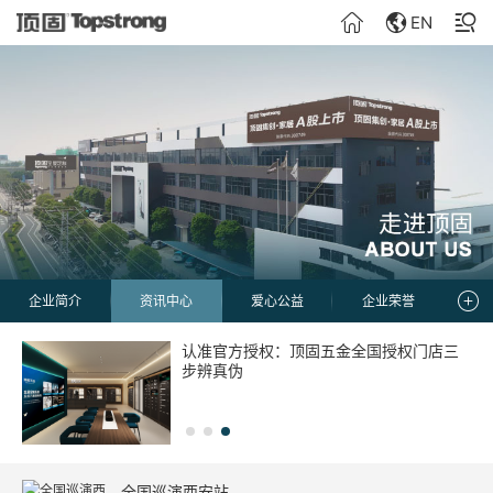
EN
企业简介
资讯中心
爱心公益
企业荣誉
选购门窗如何规避渠道风险？做好付款、
顶固门窗全国服务保障声明：经销商违约
认准官方授权：顶固五金全国授权门店三
合同、验收三大要点
订单的总部处理机制
步辨真伪
全国巡演西安站